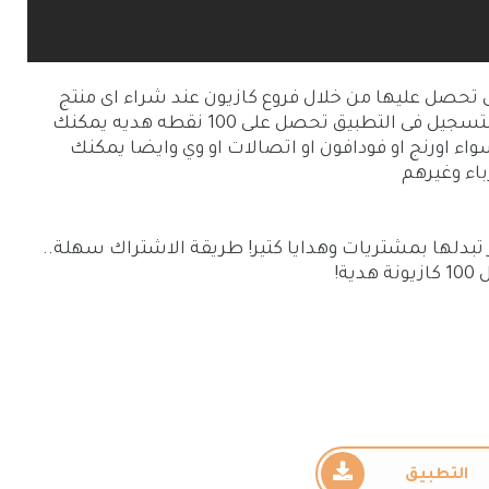
 تحصل عليها من خلال فروع كازيون عند شراء اى منتج
ولكن المميز الان انهو عند دوه صديقكك للتسجيل فى التطبيق تحصل على 100 نقطه هديه يمكنك
 اورنج او فودافون او اتصالات او وي وايضا يمكنك
باء وغيرهم
 تبدلها بمشتريات وهدايا كتير! طريقة الاشتراك سهلة..
ة!
التطبيق