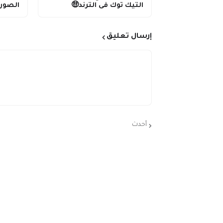
التيك توك فى الترند🤑
الصور
إرسال تعليق
أحدث