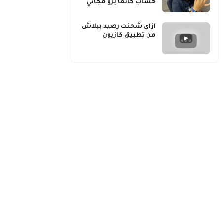
حساب كانفا برو مجاني
ازاى شحنت رصيد ببلاش
من تطبيق كازيون