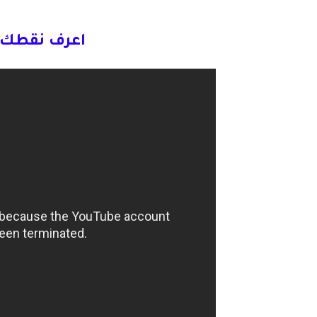
اعرف نقطك م