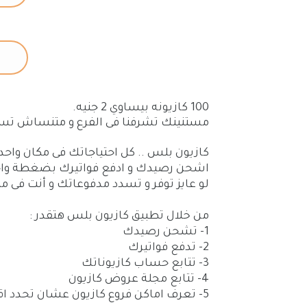
100 كازيونه بيساوي 2 جنيه.
مستنينك تشرفنا فى الفرع و متنساش تسج
كازيون بلس .. كل احتياجاتك فى مكان واحد 
اشحن رصيدك و ادفع فواتيرك بضغطة واح
لو عايز توفر و تسدد مدفوعاتك و أنت فى م
من خلال تطبيق كازيون بلس هتقدر :
1- تشحن رصيدك
2- تدفع فواتيرك
3- تتابع حساب كازيوناتك
4- تتابع مجلة عروض كازيون
5- تعرف اماكن فروع كازيون عشان تحدد اقرب فرع ليك