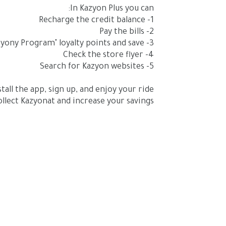
In Kazyon Plus you can:
1- Recharge the credit balance
2- Pay the bills
3- Keep track of your "Kazyony Program" loyalty points and save
4- Check the store flyer
5- Search for Kazyon websites
stall the app, sign up, and enjoy your ride
llect Kazyonat and increase your savings ;)