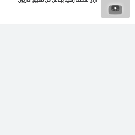
ازاى شحنت رصيد ببلاش من تطبيق كازيون