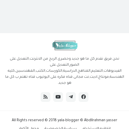
نحن فريق نقدم كل ما هو جديد وحصرى الربح من الانترنت,التعديل على
الصور,التعديل على
الفيديوهات,التعليم,المناهج,الدراسية,الكورسات,الكتب,المهندسين,كليه
الهندسة,مونتاج,اديت,نت مجانى قناه فكره على اليوتيوب قناه تهتم ب كل ما
هو جديد.
All Rights reserved © 2018
yala-blogger
© Abdllrahman yasser
اتفاقيه الاستخدام
سياسة الخصوصية
محول الأكواد